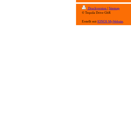
Druckversion
|
Sitemap
© Tequila Drive GbR
Erstellt mit
IONOS MyWebsite
.