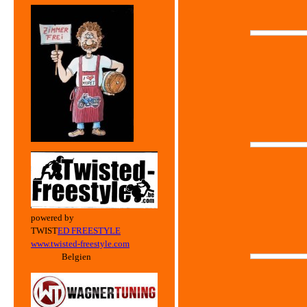
powered by
TWIST
ED FREESTYLE
ww
w.twisted-freestyle.com
Belgien