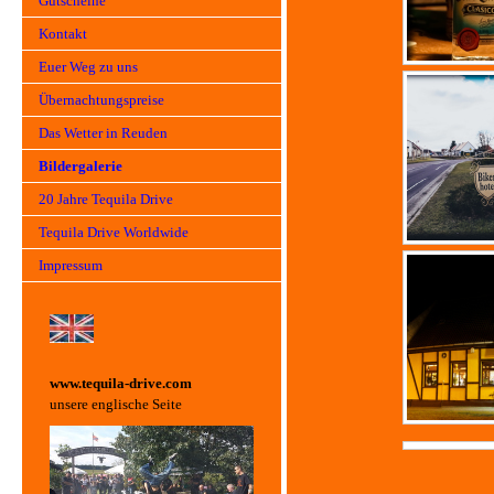
Gutscheine
Kontakt
Euer Weg zu uns
Übernachtungspreise
Das Wetter in Reuden
Bildergalerie
20 Jahre Tequila Drive
Tequila Drive Worldwide
Impressum
www.tequila-driv
e.com
unsere englische Seite