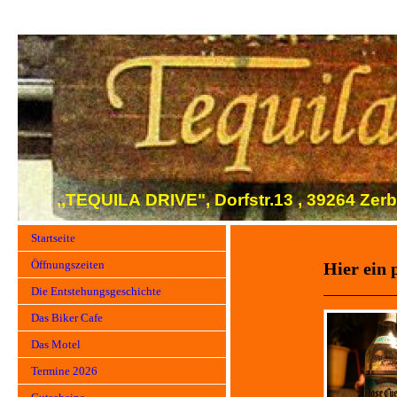
,,TEQUILA DRIVE", Dorfstr.13 , 39264 Ze
Startseite
Öffnungszeiten
Hier ein
Die Entstehungsgeschichte
Das Biker Cafe
Das Motel
Termine 2026