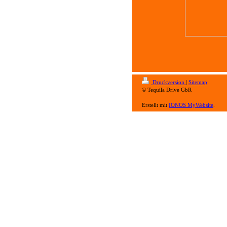
Druckversion
|
Sitemap
© Tequila Drive GbR
Erstellt mit
IONOS MyWebsite
.