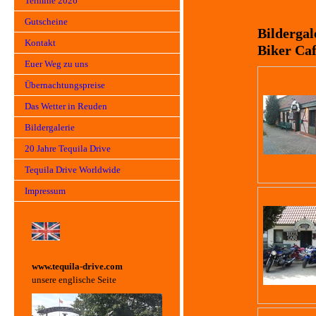
Termine 2026
Gutscheine
Bildergal
Kontakt
Biker Ca
Euer Weg zu uns
Übernachtungspreise
Das Wetter in Reuden
Bildergalerie
20 Jahre Tequila Drive
Tequila Drive Worldwide
Impressum
www.tequila-driv
e.com
unsere englische Seite