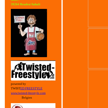
39264 Reuden/Anhalt
powered by
TWIST
ED FREESTYLE
ww
w.twisted-freestyle.com
Belgien