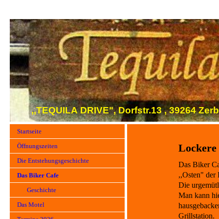
,,TEQUILA DRIVE", Dorfstr.13 , 39264 Ze
Startseite
Lockere 
Öffnungszeiten
Die Entstehungsgeschichte
Das Biker Caf
,,Osten" der
Das Biker Cafe
Die urgemütli
Geschichte
Man kann hie
Das Motel
hausgebacke
Grillstation.